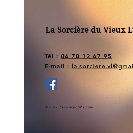
La Sorcière du Vieux 
Tél :
06 70 12 67 95
E-mail :
la.sorciere.vl@gma
© 2022. Créé avec
Wix.com