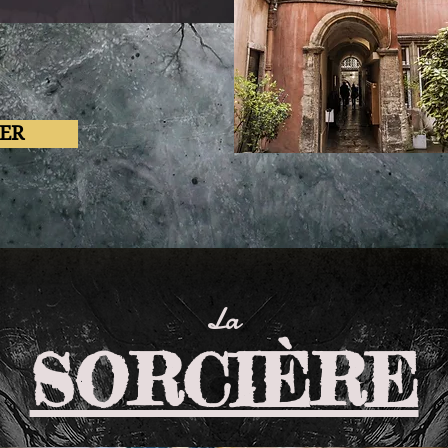
ER
La
SORCIÈRE