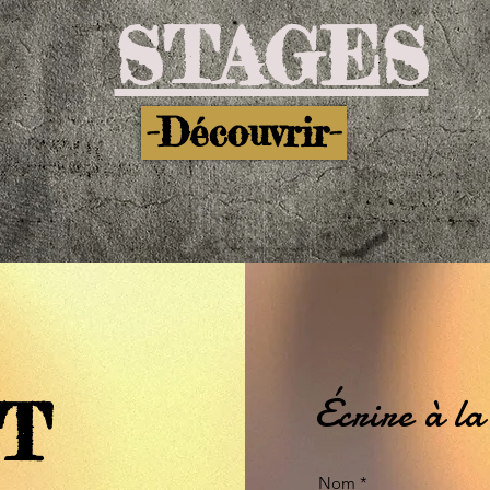
STAGES
-Découvrir-
T
Écrire à la